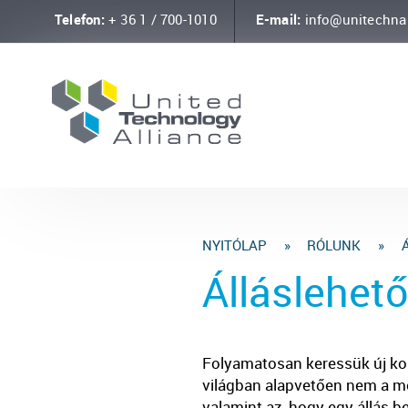
Telefon:
+ 36 1 / 700-1010
E-mail:
info@unitechna
NYITÓLAP
»
RÓLUNK
»
Á
Álláslehet
Folyamatosan keressük új kol
világban alapvetően nem a me
valamint az, hogy egy állás 