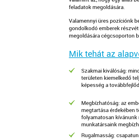
feladatok megoldására.
Valamennyi üres pozíciónk b
gondolkodó emberek részvétel
megoldására cégcsoporton bel
Mik tehát az alapv
Szakmai kiválóság: mind
területen kiemelkedő tel
képesség a továbbfejlőd
Megbízhatóság: az embe
megtartása érdekében t
folyamatosan kívánunk
munkatársaink megbízh
Rugalmasság: csapatunk