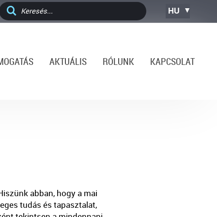
HU
MOGATÁS
AKTUÁLIS
RÓLUNK
KAPCSOLAT
 Hiszünk abban, hogy a mai
ges tudás és tapasztalat,
ként tekintsen a mindennapi