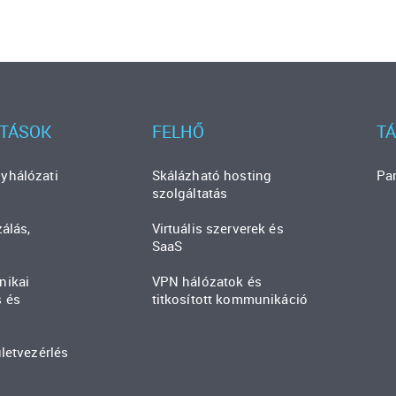
ATÁSOK
FELHŐ
T
yhálózati
Skálázható hosting
Pa
szolgáltatás
zálás,
Virtuális szerverek és
SaaS
nikai
VPN hálózatok és
s és
titkosított kommunikáció
ületvezérlés