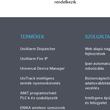
rendelkezik.
TERMÉKEK
SZOLGÁLT
UniAlarm Dispatcher
Web alapú nag
fejlesztések
UniAlarm Fire IP
Ipari automati
Universal Device Manager
robotizálás
UniTrack intelligens
Biztonságtech
termék nyomonkövetés
adattovábbítá
vezérlés
AMiT programozható
PLC-k és szabályozók
Intelligens ép
és felügyelet
ENIKA wireless szenzorok