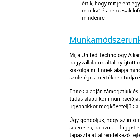
értik, hogy mit jelent e
munka” és nem csak kif
mindenre
Munkamódszerün
Mi, a United Technology Alli
nagyvállalatok által nyújtott
kiszolgálni. Ennek alapja mi
szükséges mértékben tudja és
Ennek alapján támogatjuk és e
tudás alapú kommunikációjába
ugyanakkor megköveteljük a
Úgy gondoljuk, hogy az inform
sikeresek, ha azok – függetl
tapasztalattal rendelkező fej