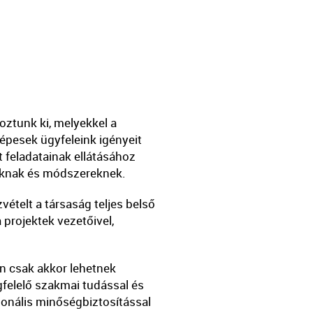
ztunk ki, melyekkel a
képesek ügyfeleink igényeit
 feladatainak ellátásához
soknak és módszereknek.
ételt a társaság teljes belső
projektek vezetőivel,
en csak akkor lehetnek
gfelelő szakmai tudással és
zionális minőségbiztosítással