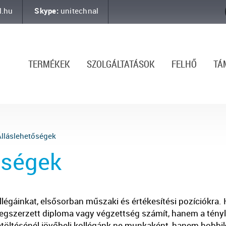
l.hu
Skype:
unitechnal
TERMÉKEK
SZOLGÁLTATÁSOK
FELHŐ
TÁ
lláslehetőségek
őségek
légáinkat, elsősorban műszaki és értékesítési pozíciókra.
gszerzett diploma vagy végzettség számít, hanem a tényle
betöltésénél jövőbeli kollégánk ne munkaként, hanem hobbi