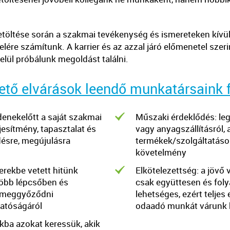
etöltése során a szakmai tevékenység és ismereteken kívü
ére számítunk. A karrier és az azzal járó előmenetel szer
ül próbálunk megoldást találni.
ető elvárások leendő munkatársaink 
enekelőtt a saját szakmai
Műszaki érdeklődés: leg
jesítmény, tapasztalat és
vagy anyagszállításról,
ésre, megújulásra
termékek/szolgáltatáso
követelmény
rekbe vetett hitünk
Elkötelezettség: a jövő
öbb lépcsőben és
csak együttesen és fo
 meggyőződni
lehetséges, ezért teljes
atóságáról
odaadó munkát várunk k
ba azokat keressük, akik