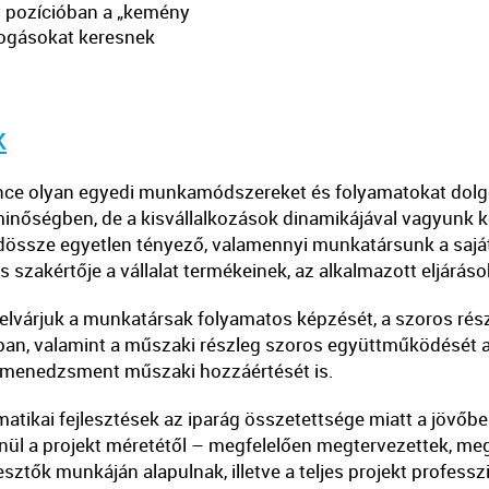
gy pozícióban a „kemény
ogásokat keresnek
k
ance olyan egyedi munkamódszereket és folyamatokat dolgo
 minőségben, de a kisvállalkozások dinamikájával vagyunk 
ndössze egyetlen tényező, valamennyi munkatársunk a saját
 szakértője a vállalat termékeinek, az alkalmazott eljárá
lvárjuk a munkatársak folyamatos képzését, a szoros részv
n, valamint a műszaki részleg szoros együttműködését a 
 menedzsment műszaki hozzáértését is.
atikai fejlesztések az iparág összetettsége miatt a jövőb
enül a projekt méretétől – megfelelően megtervezettek, me
lesztők munkáján alapulnak, illetve a teljes projekt profess